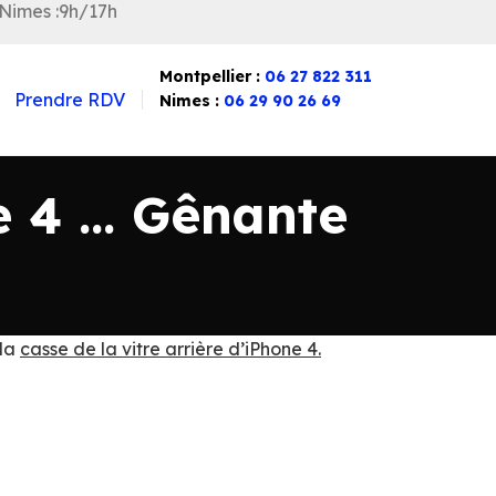
 Nimes :9h/17h
Montpellier :
06 27 822 311
Prendre RDV
Nimes :
06 29 90 26 69
ne 4 … Gênante
 la
casse de la vitre arrière d’iPhone 4.