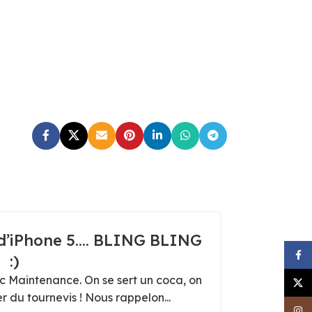
16
 d’iPhone 5…. BLING BLING
R
OCT
Face
:)
Quelques
d'iPhone 5
ac Maintenance. On se sert un coca, on
X
er du tournevis ! Nous rappelon...
Inst