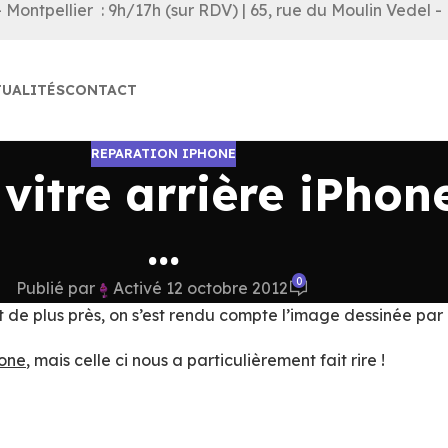
Montpellier : 9h/17h (sur RDV) | 65, rue du Moulin Vedel -
UALITÉS
CONTACT
REPARATION IPHONE
vitre arrière iPho
…
0
Publié par
Activé 12 octobre 2012
nt de plus près, on s’est rendu compte l’image dessinée par
hone
, mais celle ci nous a particulièrement fait rire !