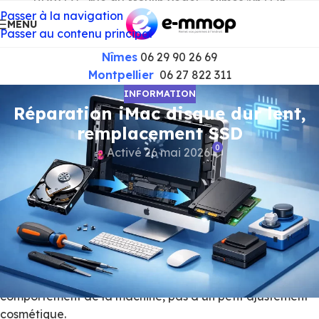
RDV) | 65, rue du Moulin Vedel - Nimes :9h/17h
Passer à la navigation
MENU
Passer au contenu principal
Nîmes
06 29 90 26 69
Montpellier
06 27 822 311
INFORMATION
Réparation iMac disque dur lent,
remplacement SSD
0
Activé 26 mai 2026
Un iMac qui met cinq minutes à démarrer, le Finder qui
fige, la roue multicolore qui revient sans cesse, des apps
pourtant simples qui s’ouvrent au ralenti – dans la
majorité des cas, le sujet n’est pas un “Mac trop vieux”. Le
vrai problème, c’est souvent le stockage. Quand on parle
de réparation iMac disque dur lent remplacement SSD,
on parle d’une intervention qui change réellement le
comportement de la machine, pas d’un petit ajustement
cosmétique.