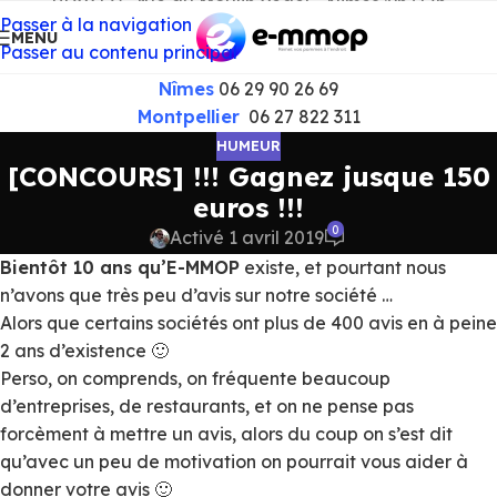
RDV) | 65, rue du Moulin Vedel - Nimes :9h/17h
Passer à la navigation
MENU
Passer au contenu principal
Nîmes
06 29 90 26 69
Montpellier
06 27 822 311
HUMEUR
[CONCOURS] !!! Gagnez jusque 150
euros !!!
0
Activé 1 avril 2019
Bientôt 10 ans qu’E-MMOP
existe, et pourtant nous
n’avons que très peu d’avis sur notre société …
Alors que certains sociétés ont plus de 400 avis en à peine
2 ans d’existence 🙂
Perso, on comprends, on fréquente beaucoup
d’entreprises, de restaurants, et on ne pense pas
forcèment à mettre un avis, alors du coup on s’est dit
qu’avec un peu de motivation on pourrait vous aider à
donner votre avis 🙂